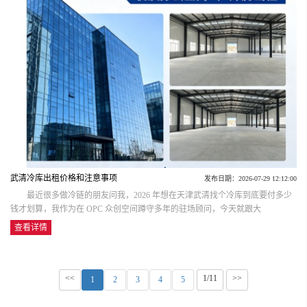
武清冷库出租价格和注意事项
发布日期：2026-07-29 12:12:00
最近很多做冷链的朋友问我，2026 年想在天津武清找个冷库到底要付多少
钱才划算，我作为在 OPC 众创空间蹲守多年的驻场顾问，今天就跟大
查看详情
<<
1/11
>>
1
2
3
4
5